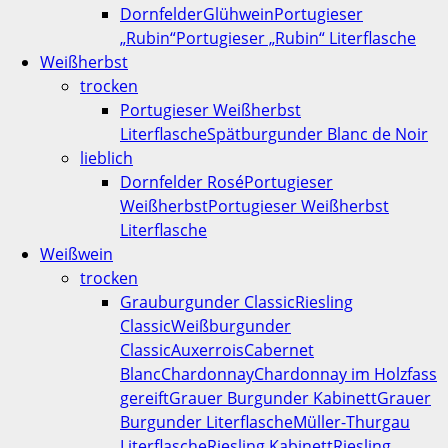
Dornfelder
Glühwein
Portugieser
„Rubin“
Portugieser „Rubin“ Literflasche
Weißherbst
trocken
Portugieser Weißherbst
Literflasche
Spätburgunder Blanc de Noir
lieblich
Dornfelder Rosé
Portugieser
Weißherbst
Portugieser Weißherbst
Literflasche
Weißwein
trocken
Grauburgunder Classic
Riesling
Classic
Weißburgunder
Classic
Auxerrois
Cabernet
Blanc
Chardonnay
Chardonnay im Holzfass
gereift
Grauer Burgunder Kabinett
Grauer
Burgunder Literflasche
Müller-Thurgau
Literflasche
Riesling Kabinett
Riesling