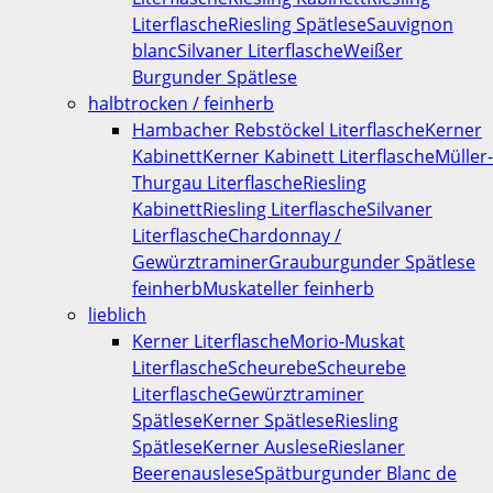
Literflasche
Riesling Spätlese
Sauvignon
blanc
Silvaner Literflasche
Weißer
Burgunder Spätlese
halbtrocken / feinherb
Hambacher Rebstöckel Literflasche
Kerner
Kabinett
Kerner Kabinett Literflasche
Müller-
Thurgau Literflasche
Riesling
Kabinett
Riesling Literflasche
Silvaner
Literflasche
Chardonnay /
Gewürztraminer
Grauburgunder Spätlese
feinherb
Muskateller feinherb
lieblich
Kerner Literflasche
Morio-Muskat
Literflasche
Scheurebe
Scheurebe
Literflasche
Gewürztraminer
Spätlese
Kerner Spätlese
Riesling
Spätlese
Kerner Auslese
Rieslaner
Beerenauslese
Spätburgunder Blanc de