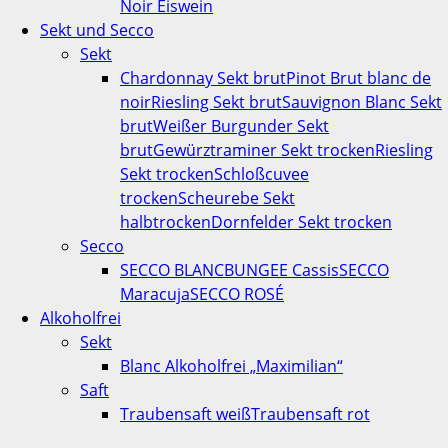
Noir Eiswein
Sekt und Secco
Sekt
Chardonnay Sekt brut
Pinot Brut blanc de
noir
Riesling Sekt brut
Sauvignon Blanc Sekt
brut
Weißer Burgunder Sekt
brut
Gewürztraminer Sekt trocken
Riesling
Sekt trocken
Schloßcuvee
trocken
Scheurebe Sekt
halbtrocken
Dornfelder Sekt trocken
Secco
SECCO BLANC
BUNGEE Cassis
SECCO
Maracuja
SECCO ROSÉ
Alkoholfrei
Sekt
Blanc Alkoholfrei „Maximilian“
Saft
Traubensaft weiß
Traubensaft rot