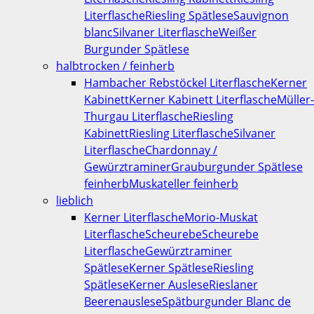
Literflasche
Riesling Spätlese
Sauvignon
blanc
Silvaner Literflasche
Weißer
Burgunder Spätlese
halbtrocken / feinherb
Hambacher Rebstöckel Literflasche
Kerner
Kabinett
Kerner Kabinett Literflasche
Müller-
Thurgau Literflasche
Riesling
Kabinett
Riesling Literflasche
Silvaner
Literflasche
Chardonnay /
Gewürztraminer
Grauburgunder Spätlese
feinherb
Muskateller feinherb
lieblich
Kerner Literflasche
Morio-Muskat
Literflasche
Scheurebe
Scheurebe
Literflasche
Gewürztraminer
Spätlese
Kerner Spätlese
Riesling
Spätlese
Kerner Auslese
Rieslaner
Beerenauslese
Spätburgunder Blanc de