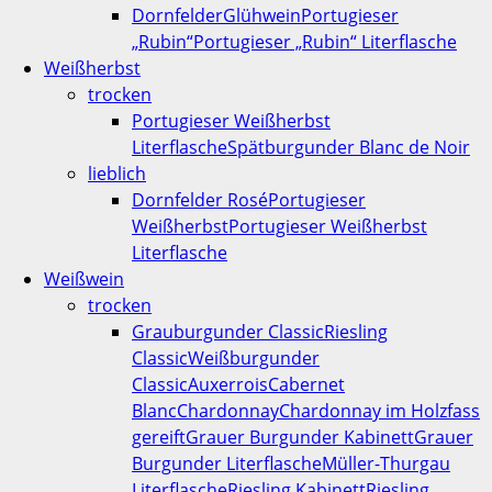
Dornfelder
Glühwein
Portugieser
„Rubin“
Portugieser „Rubin“ Literflasche
Weißherbst
trocken
Portugieser Weißherbst
Literflasche
Spätburgunder Blanc de Noir
lieblich
Dornfelder Rosé
Portugieser
Weißherbst
Portugieser Weißherbst
Literflasche
Weißwein
trocken
Grauburgunder Classic
Riesling
Classic
Weißburgunder
Classic
Auxerrois
Cabernet
Blanc
Chardonnay
Chardonnay im Holzfass
gereift
Grauer Burgunder Kabinett
Grauer
Burgunder Literflasche
Müller-Thurgau
Literflasche
Riesling Kabinett
Riesling