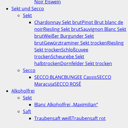
Noir Eiswein
Sekt und Secco
Sekt
Chardonnay Sekt brut
Pinot Brut blanc de
noir
Riesling Sekt brut
Sauvignon Blanc Sekt
brut
Weißer Burgunder Sekt
brut
Gewürztraminer Sekt trocken
Riesling
Sekt trocken
Schloßcuvee
trocken
Scheurebe Sekt
halbtrocken
Dornfelder Sekt trocken
Secco
SECCO BLANC
BUNGEE Cassis
SECCO
Maracuja
SECCO ROSÉ
Alkoholfrei
Sekt
Blanc Alkoholfrei „Maximilian“
Saft
Traubensaft weiß
Traubensaft rot