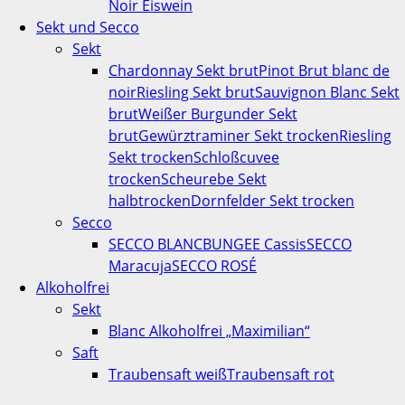
Noir Eiswein
Sekt und Secco
Sekt
Chardonnay Sekt brut
Pinot Brut blanc de
noir
Riesling Sekt brut
Sauvignon Blanc Sekt
brut
Weißer Burgunder Sekt
brut
Gewürztraminer Sekt trocken
Riesling
Sekt trocken
Schloßcuvee
trocken
Scheurebe Sekt
halbtrocken
Dornfelder Sekt trocken
Secco
SECCO BLANC
BUNGEE Cassis
SECCO
Maracuja
SECCO ROSÉ
Alkoholfrei
Sekt
Blanc Alkoholfrei „Maximilian“
Saft
Traubensaft weiß
Traubensaft rot