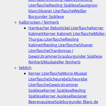
Literflasche
Riesling Spätlese
Sauvignon
blanc
Silvaner Literflasche
Weißer
Burgunder Spätlese
halbtrocken / feinherb
Hambacher Rebstöckel Literflasche
Kerner
Kabinett
Kerner Kabinett Literflasche
Müller-
Thurgau Literflasche
Riesling
Kabinett
Riesling Literflasche
Silvaner
Literflasche
Chardonnay /
Gewürztraminer
Grauburgunder Spätlese
feinherb
Muskateller feinherb
lieblich
Kerner Literflasche
Morio-Muskat
Literflasche
Scheurebe
Scheurebe
Literflasche
Gewürztraminer
Spätlese
Kerner Spätlese
Riesling
Spätlese
Kerner Auslese
Rieslaner
Beerenauslese
Spätburgunder Blanc de