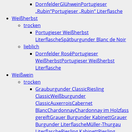
Dornfelder
Glühwein
Portugieser
„Rubin“
Portugieser „Rubin“ Literflasche
Weißherbst
trocken
Portugieser Weißherbst
Literflasche
Spätburgunder Blanc de Noir
lieblich
Dornfelder Rosé
Portugieser
Weißherbst
Portugieser Weißherbst
Literflasche
Weißwein
trocken
Grauburgunder Classic
Riesling
Classic
Weißburgunder
Classic
Auxerrois
Cabernet
Blanc
Chardonnay
Chardonnay im Holzfass
gereift
Grauer Burgunder Kabinett
Grauer
Burgunder Literflasche
Müller-Thurgau
Literflasche
Riesling Kabinett
Riesling