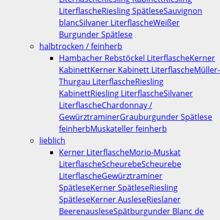
Literflasche
Riesling Spätlese
Sauvignon
blanc
Silvaner Literflasche
Weißer
Burgunder Spätlese
halbtrocken / feinherb
Hambacher Rebstöckel Literflasche
Kerner
Kabinett
Kerner Kabinett Literflasche
Müller-
Thurgau Literflasche
Riesling
Kabinett
Riesling Literflasche
Silvaner
Literflasche
Chardonnay /
Gewürztraminer
Grauburgunder Spätlese
feinherb
Muskateller feinherb
lieblich
Kerner Literflasche
Morio-Muskat
Literflasche
Scheurebe
Scheurebe
Literflasche
Gewürztraminer
Spätlese
Kerner Spätlese
Riesling
Spätlese
Kerner Auslese
Rieslaner
Beerenauslese
Spätburgunder Blanc de