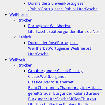
Dornfelder
Glühwein
Portugieser
„Rubin“
Portugieser „Rubin“ Literflasche
Weißherbst
trocken
Portugieser Weißherbst
Literflasche
Spätburgunder Blanc de Noir
lieblich
Dornfelder Rosé
Portugieser
Weißherbst
Portugieser Weißherbst
Literflasche
Weißwein
trocken
Grauburgunder Classic
Riesling
Classic
Weißburgunder
Classic
Auxerrois
Cabernet
Blanc
Chardonnay
Chardonnay im Holzfass
gereift
Grauer Burgunder Kabinett
Grauer
Burgunder Literflasche
Müller-Thurgau
Literflasche
Riesling Kabinett
Riesling