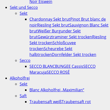
Noir Eiswein
Sekt und Secco
Sekt
Chardonnay Sekt brut
Pinot Brut blanc de
noir
Riesling Sekt brut
Sauvignon Blanc Sekt
brut
Weißer Burgunder Sekt
brut
Gewürztraminer Sekt trocken
Riesling
Sekt trocken
Schloßcuvee
trocken
Scheurebe Sekt
halbtrocken
Dornfelder Sekt trocken
Secco
SECCO BLANC
BUNGEE Cassis
SECCO
Maracuja
SECCO ROSÉ
Alkoholfrei
Sekt
Blanc Alkoholfrei „Maximilian“
Saft
Traubensaft weiß
Traubensaft rot