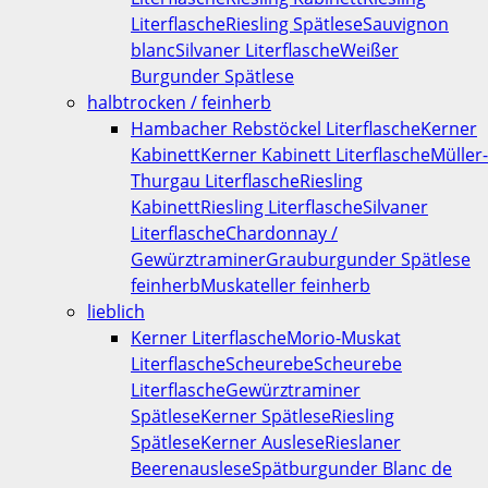
Literflasche
Riesling Spätlese
Sauvignon
blanc
Silvaner Literflasche
Weißer
Burgunder Spätlese
halbtrocken / feinherb
Hambacher Rebstöckel Literflasche
Kerner
Kabinett
Kerner Kabinett Literflasche
Müller-
Thurgau Literflasche
Riesling
Kabinett
Riesling Literflasche
Silvaner
Literflasche
Chardonnay /
Gewürztraminer
Grauburgunder Spätlese
feinherb
Muskateller feinherb
lieblich
Kerner Literflasche
Morio-Muskat
Literflasche
Scheurebe
Scheurebe
Literflasche
Gewürztraminer
Spätlese
Kerner Spätlese
Riesling
Spätlese
Kerner Auslese
Rieslaner
Beerenauslese
Spätburgunder Blanc de