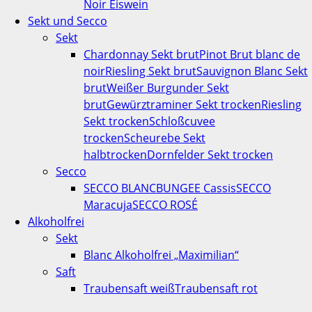
Noir Eiswein
Sekt und Secco
Sekt
Chardonnay Sekt brut
Pinot Brut blanc de
noir
Riesling Sekt brut
Sauvignon Blanc Sekt
brut
Weißer Burgunder Sekt
brut
Gewürztraminer Sekt trocken
Riesling
Sekt trocken
Schloßcuvee
trocken
Scheurebe Sekt
halbtrocken
Dornfelder Sekt trocken
Secco
SECCO BLANC
BUNGEE Cassis
SECCO
Maracuja
SECCO ROSÉ
Alkoholfrei
Sekt
Blanc Alkoholfrei „Maximilian“
Saft
Traubensaft weiß
Traubensaft rot