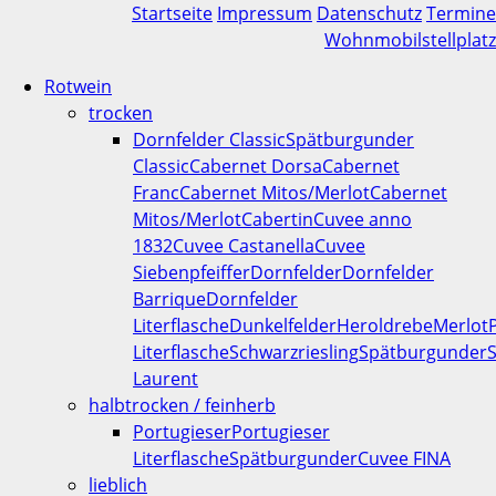
Startseite
Impressum
Datenschutz
Termine
Wohnmobilstellplatz
Rotwein
trocken
Dornfelder Classic
Spätburgunder
Classic
Cabernet Dorsa
Cabernet
Franc
Cabernet Mitos/Merlot
Cabernet
Mitos/Merlot
Cabertin
Cuvee anno
1832
Cuvee Castanella
Cuvee
Siebenpfeiffer
Dornfelder
Dornfelder
Barrique
Dornfelder
Literflasche
Dunkelfelder
Heroldrebe
Merlot
Literflasche
Schwarzriesling
Spätburgunder
S
Laurent
halbtrocken / feinherb
Portugieser
Portugieser
Literflasche
Spätburgunder
Cuvee FINA
lieblich