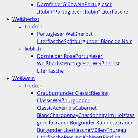
Dornfelder
Glühwein
Portugieser
„Rubin“
Portugieser „Rubin“ Literflasche
Weißherbst
trocken
Portugieser Weißherbst
Literflasche
Spätburgunder Blanc de Noir
lieblich
Dornfelder Rosé
Portugieser
Weißherbst
Portugieser Weißherbst
Literflasche
Weißwein
trocken
Grauburgunder Classic
Riesling
Classic
Weißburgunder
Classic
Auxerrois
Cabernet
Blanc
Chardonnay
Chardonnay im Holzfass
gereift
Grauer Burgunder Kabinett
Grauer
Burgunder Literflasche
Müller-Thurgau
Literflasche
Riesling Kabinett
Riesling