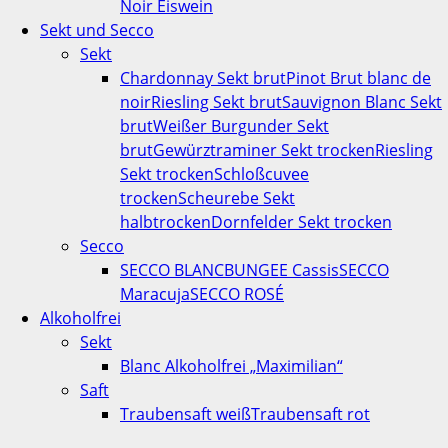
Noir Eiswein
Sekt und Secco
Sekt
Chardonnay Sekt brut
Pinot Brut blanc de
noir
Riesling Sekt brut
Sauvignon Blanc Sekt
brut
Weißer Burgunder Sekt
brut
Gewürztraminer Sekt trocken
Riesling
Sekt trocken
Schloßcuvee
trocken
Scheurebe Sekt
halbtrocken
Dornfelder Sekt trocken
Secco
SECCO BLANC
BUNGEE Cassis
SECCO
Maracuja
SECCO ROSÉ
Alkoholfrei
Sekt
Blanc Alkoholfrei „Maximilian“
Saft
Traubensaft weiß
Traubensaft rot