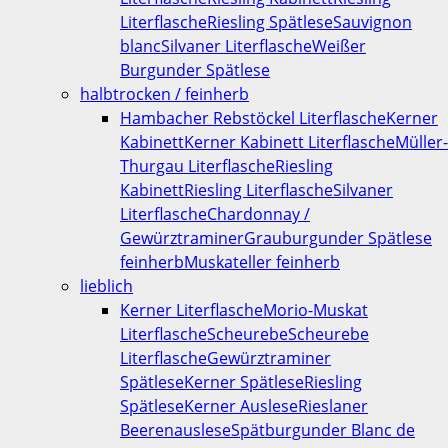
Literflasche
Riesling Spätlese
Sauvignon
blanc
Silvaner Literflasche
Weißer
Burgunder Spätlese
halbtrocken / feinherb
Hambacher Rebstöckel Literflasche
Kerner
Kabinett
Kerner Kabinett Literflasche
Müller-
Thurgau Literflasche
Riesling
Kabinett
Riesling Literflasche
Silvaner
Literflasche
Chardonnay /
Gewürztraminer
Grauburgunder Spätlese
feinherb
Muskateller feinherb
lieblich
Kerner Literflasche
Morio-Muskat
Literflasche
Scheurebe
Scheurebe
Literflasche
Gewürztraminer
Spätlese
Kerner Spätlese
Riesling
Spätlese
Kerner Auslese
Rieslaner
Beerenauslese
Spätburgunder Blanc de