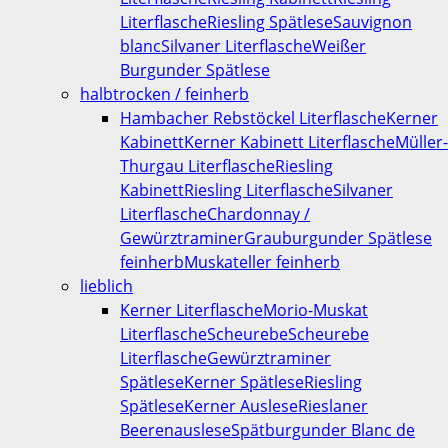
Literflasche
Riesling Spätlese
Sauvignon
blanc
Silvaner Literflasche
Weißer
Burgunder Spätlese
halbtrocken / feinherb
Hambacher Rebstöckel Literflasche
Kerner
Kabinett
Kerner Kabinett Literflasche
Müller-
Thurgau Literflasche
Riesling
Kabinett
Riesling Literflasche
Silvaner
Literflasche
Chardonnay /
Gewürztraminer
Grauburgunder Spätlese
feinherb
Muskateller feinherb
lieblich
Kerner Literflasche
Morio-Muskat
Literflasche
Scheurebe
Scheurebe
Literflasche
Gewürztraminer
Spätlese
Kerner Spätlese
Riesling
Spätlese
Kerner Auslese
Rieslaner
Beerenauslese
Spätburgunder Blanc de