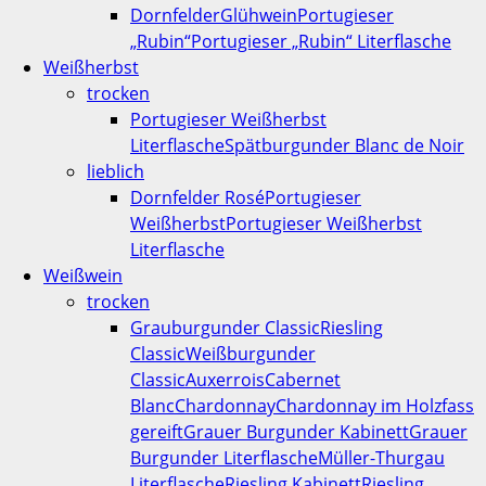
Dornfelder
Glühwein
Portugieser
„Rubin“
Portugieser „Rubin“ Literflasche
Weißherbst
trocken
Portugieser Weißherbst
Literflasche
Spätburgunder Blanc de Noir
lieblich
Dornfelder Rosé
Portugieser
Weißherbst
Portugieser Weißherbst
Literflasche
Weißwein
trocken
Grauburgunder Classic
Riesling
Classic
Weißburgunder
Classic
Auxerrois
Cabernet
Blanc
Chardonnay
Chardonnay im Holzfass
gereift
Grauer Burgunder Kabinett
Grauer
Burgunder Literflasche
Müller-Thurgau
Literflasche
Riesling Kabinett
Riesling