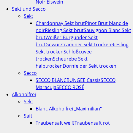
Noir Eiswein
Sekt und Secco
Sekt
Chardonnay Sekt brut
Pinot Brut blanc de
noir
Riesling Sekt brut
Sauvignon Blanc Sekt
brut
Weißer Burgunder Sekt
brut
Gewürztraminer Sekt trocken
Riesling
Sekt trocken
Schloßcuvee
trocken
Scheurebe Sekt
halbtrocken
Dornfelder Sekt trocken
Secco
SECCO BLANC
BUNGEE Cassis
SECCO
Maracuja
SECCO ROSÉ
Alkoholfrei
Sekt
Blanc Alkoholfrei „Maximilian“
Saft
Traubensaft weiß
Traubensaft rot