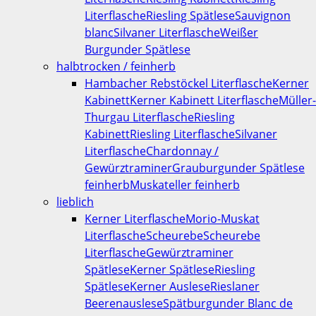
Literflasche
Riesling Spätlese
Sauvignon
blanc
Silvaner Literflasche
Weißer
Burgunder Spätlese
halbtrocken / feinherb
Hambacher Rebstöckel Literflasche
Kerner
Kabinett
Kerner Kabinett Literflasche
Müller-
Thurgau Literflasche
Riesling
Kabinett
Riesling Literflasche
Silvaner
Literflasche
Chardonnay /
Gewürztraminer
Grauburgunder Spätlese
feinherb
Muskateller feinherb
lieblich
Kerner Literflasche
Morio-Muskat
Literflasche
Scheurebe
Scheurebe
Literflasche
Gewürztraminer
Spätlese
Kerner Spätlese
Riesling
Spätlese
Kerner Auslese
Rieslaner
Beerenauslese
Spätburgunder Blanc de