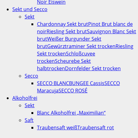
Noir Eiswein
Sekt und Secco
Sekt
Chardonnay Sekt brut
Pinot Brut blanc de
noir
Riesling Sekt brut
Sauvignon Blanc Sekt
brut
Weißer Burgunder Sekt
brut
Gewürztraminer Sekt trocken
Riesling
Sekt trocken
Schloßcuvee
trocken
Scheurebe Sekt
halbtrocken
Dornfelder Sekt trocken
Secco
SECCO BLANC
BUNGEE Cassis
SECCO
Maracuja
SECCO ROSÉ
Alkoholfrei
Sekt
Blanc Alkoholfrei „Maximilian“
Saft
Traubensaft weiß
Traubensaft rot