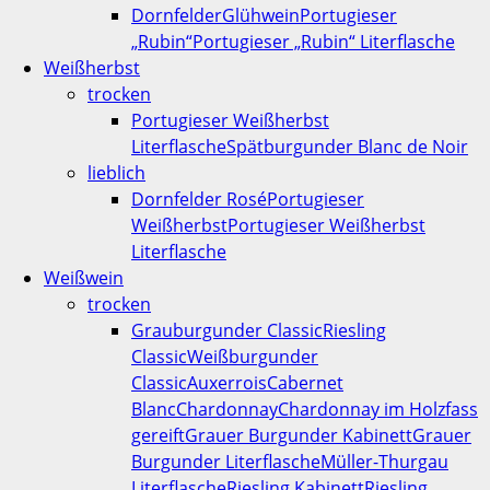
Dornfelder
Glühwein
Portugieser
„Rubin“
Portugieser „Rubin“ Literflasche
Weißherbst
trocken
Portugieser Weißherbst
Literflasche
Spätburgunder Blanc de Noir
lieblich
Dornfelder Rosé
Portugieser
Weißherbst
Portugieser Weißherbst
Literflasche
Weißwein
trocken
Grauburgunder Classic
Riesling
Classic
Weißburgunder
Classic
Auxerrois
Cabernet
Blanc
Chardonnay
Chardonnay im Holzfass
gereift
Grauer Burgunder Kabinett
Grauer
Burgunder Literflasche
Müller-Thurgau
Literflasche
Riesling Kabinett
Riesling