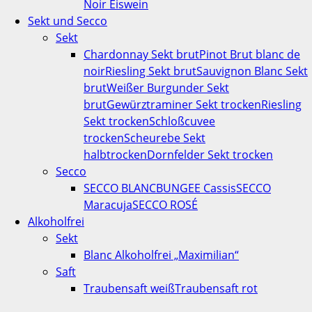
Noir Eiswein
Sekt und Secco
Sekt
Chardonnay Sekt brut
Pinot Brut blanc de
noir
Riesling Sekt brut
Sauvignon Blanc Sekt
brut
Weißer Burgunder Sekt
brut
Gewürztraminer Sekt trocken
Riesling
Sekt trocken
Schloßcuvee
trocken
Scheurebe Sekt
halbtrocken
Dornfelder Sekt trocken
Secco
SECCO BLANC
BUNGEE Cassis
SECCO
Maracuja
SECCO ROSÉ
Alkoholfrei
Sekt
Blanc Alkoholfrei „Maximilian“
Saft
Traubensaft weiß
Traubensaft rot