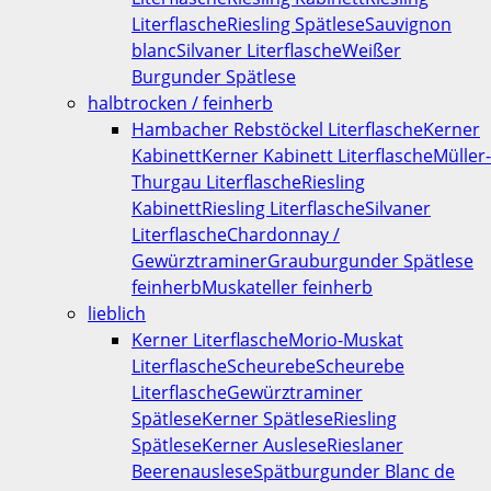
Literflasche
Riesling Spätlese
Sauvignon
blanc
Silvaner Literflasche
Weißer
Burgunder Spätlese
halbtrocken / feinherb
Hambacher Rebstöckel Literflasche
Kerner
Kabinett
Kerner Kabinett Literflasche
Müller-
Thurgau Literflasche
Riesling
Kabinett
Riesling Literflasche
Silvaner
Literflasche
Chardonnay /
Gewürztraminer
Grauburgunder Spätlese
feinherb
Muskateller feinherb
lieblich
Kerner Literflasche
Morio-Muskat
Literflasche
Scheurebe
Scheurebe
Literflasche
Gewürztraminer
Spätlese
Kerner Spätlese
Riesling
Spätlese
Kerner Auslese
Rieslaner
Beerenauslese
Spätburgunder Blanc de