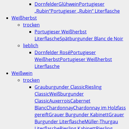
Dornfelder
Glühwein
Portugieser
„Rubin“
Portugieser „Rubin“ Literflasche
Weißherbst
trocken
Portugieser Weißherbst
Literflasche
Spätburgunder Blanc de Noir
lieblich
Dornfelder Rosé
Portugieser
Weißherbst
Portugieser Weißherbst
Literflasche
Weißwein
trocken
Grauburgunder Classic
Riesling
Classic
Weißburgunder
Classic
Auxerrois
Cabernet
Blanc
Chardonnay
Chardonnay im Holzfass
gereift
Grauer Burgunder Kabinett
Grauer
Burgunder Literflasche
Müller-Thurgau
Literflasche
Riesling Kabinett
Riesling