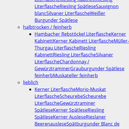
Literflasche
Riesling Spätlese
Sauvignon
blanc
Silvaner Literflasche
Weißer
Burgunder Spätlese
halbtrocken / feinherb
Hambacher Rebstöckel Literflasche
Kerner
Kabinett
Kerner Kabinett Literflasche
Müller-
Thurgau Literflasche
Riesling
Kabinett
Riesling Literflasche
Silvaner
Literflasche
Chardonnay /
Gewürztraminer
Grauburgunder Spätlese
feinherb
Muskateller feinherb
lieblich
Kerner Literflasche
Morio-Muskat
Literflasche
Scheurebe
Scheurebe
Literflasche
Gewürztraminer
Spätlese
Kerner Spätlese
Riesling
Spätlese
Kerner Auslese
Rieslaner
Beerenauslese
Spätburgunder Blanc de