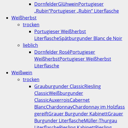
Dornfelder
Glühwein
Portugieser
„Rubin“
Portugieser „Rubin“ Literflasche
Weißherbst
trocken
Portugieser Weißherbst
Literflasche
Spätburgunder Blanc de Noir
lieblich
Dornfelder Rosé
Portugieser
Weißherbst
Portugieser Weißherbst
Literflasche
Weißwein
trocken
Grauburgunder Classic
Riesling
Classic
Weißburgunder
Classic
Auxerrois
Cabernet
Blanc
Chardonnay
Chardonnay im Holzfass
gereift
Grauer Burgunder Kabinett
Grauer
Burgunder Literflasche
Müller-Thurgau
Literflasche
Riesling Kabinett
Riesling