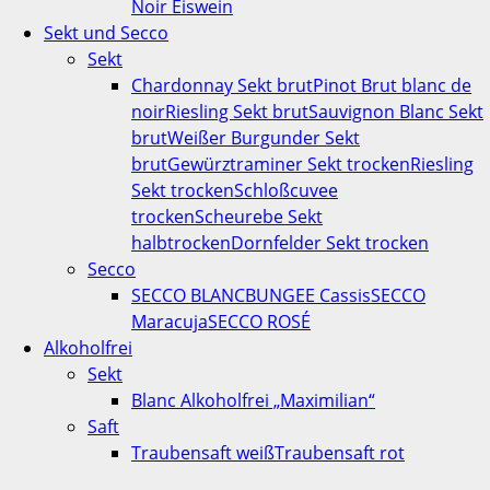
Noir Eiswein
Sekt und Secco
Sekt
Chardonnay Sekt brut
Pinot Brut blanc de
noir
Riesling Sekt brut
Sauvignon Blanc Sekt
brut
Weißer Burgunder Sekt
brut
Gewürztraminer Sekt trocken
Riesling
Sekt trocken
Schloßcuvee
trocken
Scheurebe Sekt
halbtrocken
Dornfelder Sekt trocken
Secco
SECCO BLANC
BUNGEE Cassis
SECCO
Maracuja
SECCO ROSÉ
Alkoholfrei
Sekt
Blanc Alkoholfrei „Maximilian“
Saft
Traubensaft weiß
Traubensaft rot