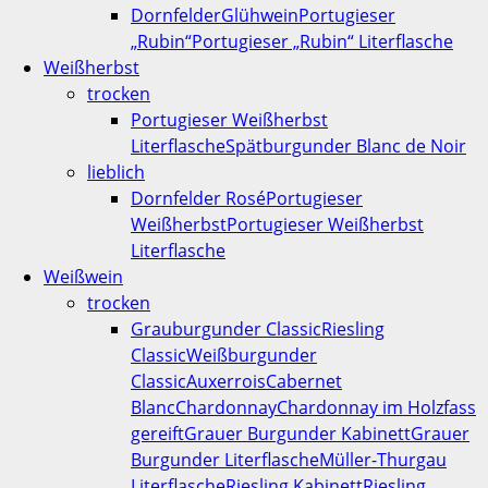
Dornfelder
Glühwein
Portugieser
„Rubin“
Portugieser „Rubin“ Literflasche
Weißherbst
trocken
Portugieser Weißherbst
Literflasche
Spätburgunder Blanc de Noir
lieblich
Dornfelder Rosé
Portugieser
Weißherbst
Portugieser Weißherbst
Literflasche
Weißwein
trocken
Grauburgunder Classic
Riesling
Classic
Weißburgunder
Classic
Auxerrois
Cabernet
Blanc
Chardonnay
Chardonnay im Holzfass
gereift
Grauer Burgunder Kabinett
Grauer
Burgunder Literflasche
Müller-Thurgau
Literflasche
Riesling Kabinett
Riesling