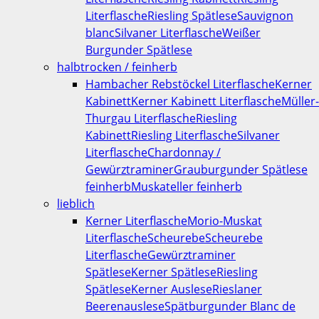
Literflasche
Riesling Spätlese
Sauvignon
blanc
Silvaner Literflasche
Weißer
Burgunder Spätlese
halbtrocken / feinherb
Hambacher Rebstöckel Literflasche
Kerner
Kabinett
Kerner Kabinett Literflasche
Müller-
Thurgau Literflasche
Riesling
Kabinett
Riesling Literflasche
Silvaner
Literflasche
Chardonnay /
Gewürztraminer
Grauburgunder Spätlese
feinherb
Muskateller feinherb
lieblich
Kerner Literflasche
Morio-Muskat
Literflasche
Scheurebe
Scheurebe
Literflasche
Gewürztraminer
Spätlese
Kerner Spätlese
Riesling
Spätlese
Kerner Auslese
Rieslaner
Beerenauslese
Spätburgunder Blanc de