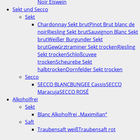
Noir Eiswein
Sekt und Secco
Sekt
Chardonnay Sekt brut
Pinot Brut blanc de
noir
Riesling Sekt brut
Sauvignon Blanc Sekt
brut
Weißer Burgunder Sekt
brut
Gewürztraminer Sekt trocken
Riesling
Sekt trocken
Schloßcuvee
trocken
Scheurebe Sekt
halbtrocken
Dornfelder Sekt trocken
Secco
SECCO BLANC
BUNGEE Cassis
SECCO
Maracuja
SECCO ROSÉ
Alkoholfrei
Sekt
Blanc Alkoholfrei „Maximilian“
Saft
Traubensaft weiß
Traubensaft rot