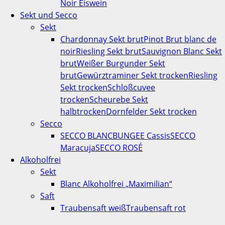
Noir Eiswein
Sekt und Secco
Sekt
Chardonnay Sekt brut
Pinot Brut blanc de
noir
Riesling Sekt brut
Sauvignon Blanc Sekt
brut
Weißer Burgunder Sekt
brut
Gewürztraminer Sekt trocken
Riesling
Sekt trocken
Schloßcuvee
trocken
Scheurebe Sekt
halbtrocken
Dornfelder Sekt trocken
Secco
SECCO BLANC
BUNGEE Cassis
SECCO
Maracuja
SECCO ROSÉ
Alkoholfrei
Sekt
Blanc Alkoholfrei „Maximilian“
Saft
Traubensaft weiß
Traubensaft rot