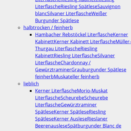
Literflasche
Riesling Spätlese
Sauvignon
blanc
Silvaner Literflasche
Weißer
Burgunder Spätlese
halbtrocken / feinherb
Hambacher Rebstöckel Literflasche
Kerner
Kabinett
Kerner Kabinett Literflasche
Müller-
Thurgau Literflasche
Riesling
Kabinett
Riesling Literflasche
Silvaner
Literflasche
Chardonnay /
Gewürztraminer
Grauburgunder Spätlese
feinherb
Muskateller feinherb
lieblich
Kerner Literflasche
Morio-Muskat
Literflasche
Scheurebe
Scheurebe
Literflasche
Gewürztraminer
Spätlese
Kerner Spätlese
Riesling
Spätlese
Kerner Auslese
Rieslaner
Beerenauslese
Spätburgunder Blanc de