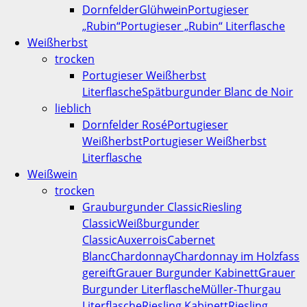
Dornfelder
Glühwein
Portugieser
„Rubin“
Portugieser „Rubin“ Literflasche
Weißherbst
trocken
Portugieser Weißherbst
Literflasche
Spätburgunder Blanc de Noir
lieblich
Dornfelder Rosé
Portugieser
Weißherbst
Portugieser Weißherbst
Literflasche
Weißwein
trocken
Grauburgunder Classic
Riesling
Classic
Weißburgunder
Classic
Auxerrois
Cabernet
Blanc
Chardonnay
Chardonnay im Holzfass
gereift
Grauer Burgunder Kabinett
Grauer
Burgunder Literflasche
Müller-Thurgau
Literflasche
Riesling Kabinett
Riesling