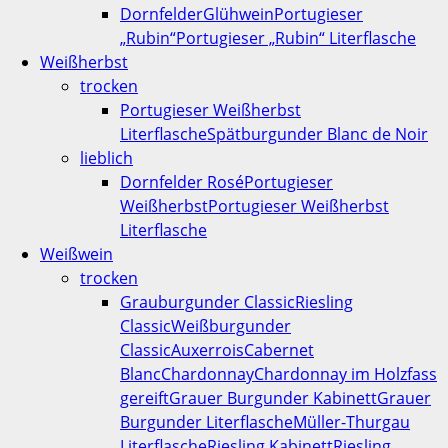
Dornfelder
Glühwein
Portugieser
„Rubin“
Portugieser „Rubin“ Literflasche
Weißherbst
trocken
Portugieser Weißherbst
Literflasche
Spätburgunder Blanc de Noir
lieblich
Dornfelder Rosé
Portugieser
Weißherbst
Portugieser Weißherbst
Literflasche
Weißwein
trocken
Grauburgunder Classic
Riesling
Classic
Weißburgunder
Classic
Auxerrois
Cabernet
Blanc
Chardonnay
Chardonnay im Holzfass
gereift
Grauer Burgunder Kabinett
Grauer
Burgunder Literflasche
Müller-Thurgau
Literflasche
Riesling Kabinett
Riesling