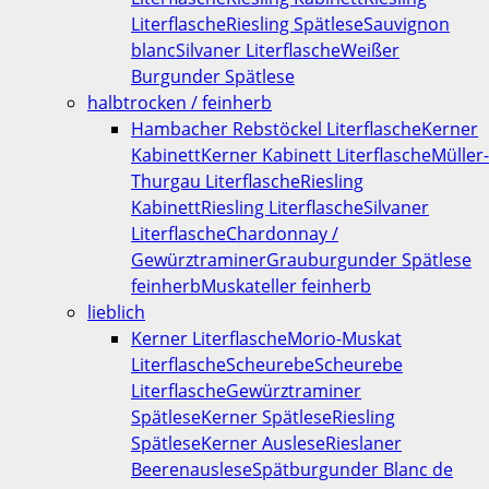
Literflasche
Riesling Spätlese
Sauvignon
blanc
Silvaner Literflasche
Weißer
Burgunder Spätlese
halbtrocken / feinherb
Hambacher Rebstöckel Literflasche
Kerner
Kabinett
Kerner Kabinett Literflasche
Müller-
Thurgau Literflasche
Riesling
Kabinett
Riesling Literflasche
Silvaner
Literflasche
Chardonnay /
Gewürztraminer
Grauburgunder Spätlese
feinherb
Muskateller feinherb
lieblich
Kerner Literflasche
Morio-Muskat
Literflasche
Scheurebe
Scheurebe
Literflasche
Gewürztraminer
Spätlese
Kerner Spätlese
Riesling
Spätlese
Kerner Auslese
Rieslaner
Beerenauslese
Spätburgunder Blanc de