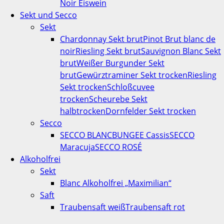
Noir Eiswein
Sekt und Secco
Sekt
Chardonnay Sekt brut
Pinot Brut blanc de
noir
Riesling Sekt brut
Sauvignon Blanc Sekt
brut
Weißer Burgunder Sekt
brut
Gewürztraminer Sekt trocken
Riesling
Sekt trocken
Schloßcuvee
trocken
Scheurebe Sekt
halbtrocken
Dornfelder Sekt trocken
Secco
SECCO BLANC
BUNGEE Cassis
SECCO
Maracuja
SECCO ROSÉ
Alkoholfrei
Sekt
Blanc Alkoholfrei „Maximilian“
Saft
Traubensaft weiß
Traubensaft rot