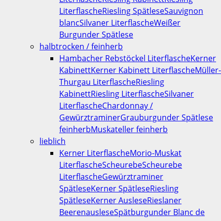
Literflasche
Riesling Spätlese
Sauvignon
blanc
Silvaner Literflasche
Weißer
Burgunder Spätlese
halbtrocken / feinherb
Hambacher Rebstöckel Literflasche
Kerner
Kabinett
Kerner Kabinett Literflasche
Müller-
Thurgau Literflasche
Riesling
Kabinett
Riesling Literflasche
Silvaner
Literflasche
Chardonnay /
Gewürztraminer
Grauburgunder Spätlese
feinherb
Muskateller feinherb
lieblich
Kerner Literflasche
Morio-Muskat
Literflasche
Scheurebe
Scheurebe
Literflasche
Gewürztraminer
Spätlese
Kerner Spätlese
Riesling
Spätlese
Kerner Auslese
Rieslaner
Beerenauslese
Spätburgunder Blanc de