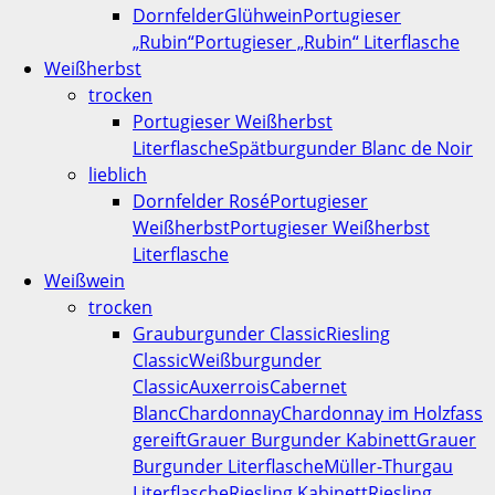
Dornfelder
Glühwein
Portugieser
„Rubin“
Portugieser „Rubin“ Literflasche
Weißherbst
trocken
Portugieser Weißherbst
Literflasche
Spätburgunder Blanc de Noir
lieblich
Dornfelder Rosé
Portugieser
Weißherbst
Portugieser Weißherbst
Literflasche
Weißwein
trocken
Grauburgunder Classic
Riesling
Classic
Weißburgunder
Classic
Auxerrois
Cabernet
Blanc
Chardonnay
Chardonnay im Holzfass
gereift
Grauer Burgunder Kabinett
Grauer
Burgunder Literflasche
Müller-Thurgau
Literflasche
Riesling Kabinett
Riesling