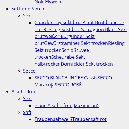
Noir Eiswein
Sekt und Secco
Sekt
Chardonnay Sekt brut
Pinot Brut blanc de
noir
Riesling Sekt brut
Sauvignon Blanc Sekt
brut
Weißer Burgunder Sekt
brut
Gewürztraminer Sekt trocken
Riesling
Sekt trocken
Schloßcuvee
trocken
Scheurebe Sekt
halbtrocken
Dornfelder Sekt trocken
Secco
SECCO BLANC
BUNGEE Cassis
SECCO
Maracuja
SECCO ROSÉ
Alkoholfrei
Sekt
Blanc Alkoholfrei „Maximilian“
Saft
Traubensaft weiß
Traubensaft rot