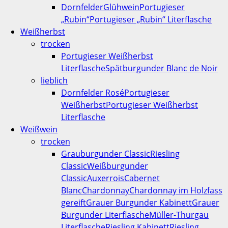
Dornfelder
Glühwein
Portugieser
„Rubin“
Portugieser „Rubin“ Literflasche
Weißherbst
trocken
Portugieser Weißherbst
Literflasche
Spätburgunder Blanc de Noir
lieblich
Dornfelder Rosé
Portugieser
Weißherbst
Portugieser Weißherbst
Literflasche
Weißwein
trocken
Grauburgunder Classic
Riesling
Classic
Weißburgunder
Classic
Auxerrois
Cabernet
Blanc
Chardonnay
Chardonnay im Holzfass
gereift
Grauer Burgunder Kabinett
Grauer
Burgunder Literflasche
Müller-Thurgau
Literflasche
Riesling Kabinett
Riesling