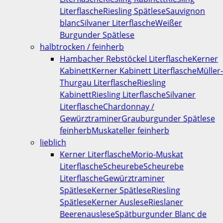
Literflasche
Riesling Spätlese
Sauvignon
blanc
Silvaner Literflasche
Weißer
Burgunder Spätlese
halbtrocken / feinherb
Hambacher Rebstöckel Literflasche
Kerner
Kabinett
Kerner Kabinett Literflasche
Müller-
Thurgau Literflasche
Riesling
Kabinett
Riesling Literflasche
Silvaner
Literflasche
Chardonnay /
Gewürztraminer
Grauburgunder Spätlese
feinherb
Muskateller feinherb
lieblich
Kerner Literflasche
Morio-Muskat
Literflasche
Scheurebe
Scheurebe
Literflasche
Gewürztraminer
Spätlese
Kerner Spätlese
Riesling
Spätlese
Kerner Auslese
Rieslaner
Beerenauslese
Spätburgunder Blanc de