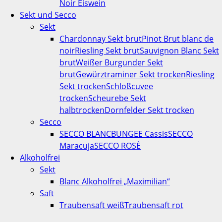
Noir Eiswein
Sekt und Secco
Sekt
Chardonnay Sekt brut
Pinot Brut blanc de
noir
Riesling Sekt brut
Sauvignon Blanc Sekt
brut
Weißer Burgunder Sekt
brut
Gewürztraminer Sekt trocken
Riesling
Sekt trocken
Schloßcuvee
trocken
Scheurebe Sekt
halbtrocken
Dornfelder Sekt trocken
Secco
SECCO BLANC
BUNGEE Cassis
SECCO
Maracuja
SECCO ROSÉ
Alkoholfrei
Sekt
Blanc Alkoholfrei „Maximilian“
Saft
Traubensaft weiß
Traubensaft rot