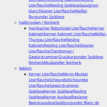
Literflasche
Riesling Spätlese
Sauvignon
blanc
Silvaner Literflasche
Weißer
Burgunder Spätlese
halbtrocken / feinherb
Hambacher Rebstöckel Literflasche
Kerner
Kabinett
Kerner Kabinett Literflasche
Müller-
Thurgau Literflasche
Riesling
Kabinett
Riesling Literflasche
Silvaner
Literflasche
Chardonnay /
Gewürztraminer
Grauburgunder Spätlese
feinherb
Muskateller feinherb
lieblich
Kerner Literflasche
Morio-Muskat
Literflasche
Scheurebe
Scheurebe
Literflasche
Gewürztraminer
Spätlese
Kerner Spätlese
Riesling
Spätlese
Kerner Auslese
Rieslaner
Beerenauslese
Spätburgunder Blanc de