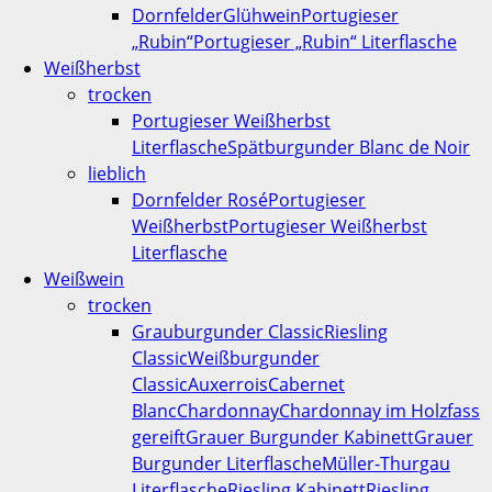
Dornfelder
Glühwein
Portugieser
„Rubin“
Portugieser „Rubin“ Literflasche
Weißherbst
trocken
Portugieser Weißherbst
Literflasche
Spätburgunder Blanc de Noir
lieblich
Dornfelder Rosé
Portugieser
Weißherbst
Portugieser Weißherbst
Literflasche
Weißwein
trocken
Grauburgunder Classic
Riesling
Classic
Weißburgunder
Classic
Auxerrois
Cabernet
Blanc
Chardonnay
Chardonnay im Holzfass
gereift
Grauer Burgunder Kabinett
Grauer
Burgunder Literflasche
Müller-Thurgau
Literflasche
Riesling Kabinett
Riesling