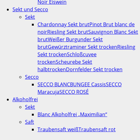
Noir Eiswein
Sekt und Secco
Sekt
Chardonnay Sekt brut
Pinot Brut blanc de
noir
Riesling Sekt brut
Sauvignon Blanc Sekt
brut
Weißer Burgunder Sekt
brut
Gewürztraminer Sekt trocken
Riesling
Sekt trocken
Schloßcuvee
trocken
Scheurebe Sekt
halbtrocken
Dornfelder Sekt trocken
Secco
SECCO BLANC
BUNGEE Cassis
SECCO
Maracuja
SECCO ROSÉ
Alkoholfrei
Sekt
Blanc Alkoholfrei „Maximilian“
Saft
Traubensaft weiß
Traubensaft rot